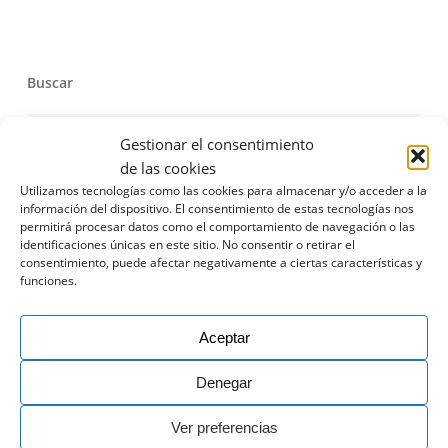
Buscar
Gestionar el consentimiento
de las cookies
Utilizamos tecnologías como las cookies para almacenar y/o acceder a la
información del dispositivo. El consentimiento de estas tecnologías nos
permitirá procesar datos como el comportamiento de navegación o las
Novedades
identificaciones únicas en este sitio. No consentir o retirar el
consentimiento, puede afectar negativamente a ciertas características y
IX Edición del Máster Propio en
funciones.
Retail Marketing de la UMA
27 de julio de 2026
Aceptar
Denegar
La Huella Social y el Bienestar
Humano como motores del éxito en
Ver preferencias
Centro Plaza