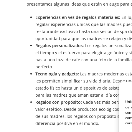
presentamos algunas ideas que están en auge para e
Experiencias en vez de regalos materiales:
En lu
regalar experiencias únicas que las madres pued
restaurante exclusivo hasta una sesión de spa d
oportunidad para que las madres se relajen y di
Regalos personalizados:
Los regalos personaliz
el tiempo y el esfuerzo para elegir algo único y
hasta una taza de café con una foto de la famili
perfecto.
Tecnología y gadgets:
Las madres modernas están
les permiten simplificar su vida diaria. Desde u
estado físico hasta un dispositivo de asistencia 
para las madres que aman estar al día con las ú
Util
Regalos con propósito:
Cada vez más personas es
del 
valor estético. Desde productos ecológicos y so
como
de sus madres, los regalos con propósito son u
cons
cara
diferencia positiva en el mundo.