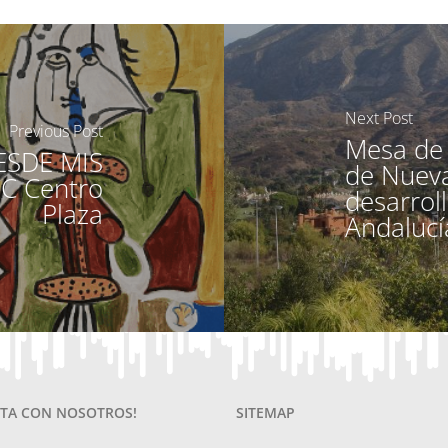
Next Post
Previous Post
Mesa de 
ESDE MIS
de Nueva
CC Centro
desarrol
Plaza
Andalucí
TA CON NOSOTROS!
SITEMAP