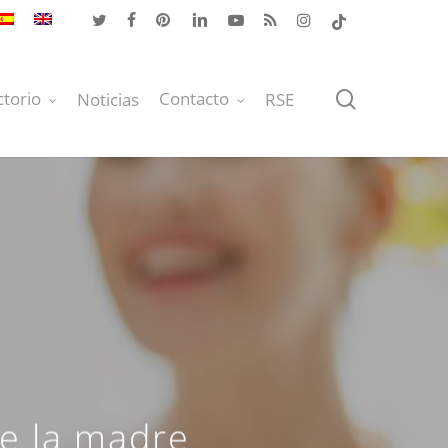
twitter
facebook
pinterest
linkedin
youtube
RSS
instagram
tiktok
buscar
ctorio
Contacto
Noticias
RSE
de la madre