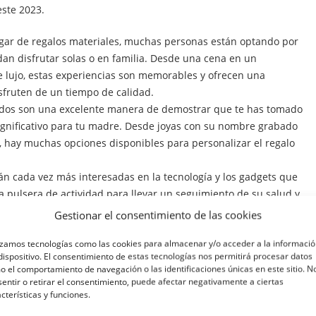
ste 2023.
gar de regalos materiales, muchas personas están optando por
an disfrutar solas o en familia. Desde una cena en un
e lujo, estas experiencias son memorables y ofrecen una
sfruten de un tiempo de calidad.
ados son una excelente manera de demostrar que te has tomado
 significativo para tu madre. Desde joyas con su nombre grabado
a, hay muchas opciones disponibles para personalizar el regalo
 cada vez más interesadas en la tecnología y los gadgets que
na pulsera de actividad para llevar un seguimiento de su salud y
virtual, los regalos tecnológicos pueden ser una excelente opción
Gestionar el consentimiento de las cookies
ltimas tendencias.
izamos tecnologías como las cookies para almacenar y/o acceder a la informaci
tán optando por regalar algo con un propósito más allá del
dispositivo. El consentimiento de estas tecnologías nos permitirá procesar datos
stenibles hasta donaciones a organizaciones benéficas en nombre
 el comportamiento de navegación o las identificaciones únicas en este sitio. N
na excelente manera de honrar a las madres mientras se hace una
entir o retirar el consentimiento, puede afectar negativamente a ciertas
cterísticas y funciones.