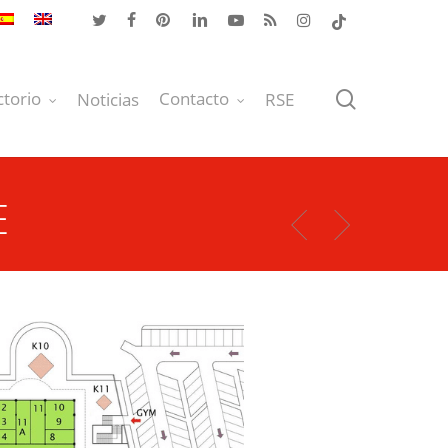
twitter
facebook
pinterest
linkedin
youtube
RSS
instagram
tiktok
buscar
ctorio
Contacto
Noticias
RSE
E