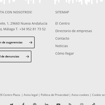
TA CON NOSOTROS!
SITEMAP
ete, 1, 29660 Nueva Andalucía
El Centro
), Málaga T. +34 952 81 73 52
Directorio de empresas
Contacto
n de sugerencias
Noticias
Cómo llegar
l de denuncias
6 Centro Plaza. |
Aviso legal
|
Política de Privacidad
|
Aviso cookies
|
Cookie se
twitter
facebook
pinterest
linkedin
youtube
RSS
instagram
tiktok