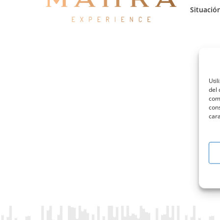
Situació
Util
del 
como
cons
cara