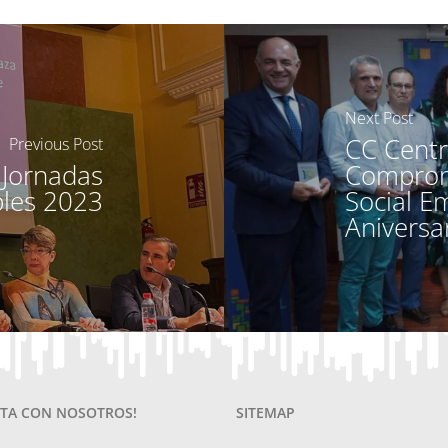
Next Post
CC Centr
Previous Post
 Jornadas
Compromi
les 2023
Social E
Aniversa
TA CON NOSOTROS!
SITEMAP