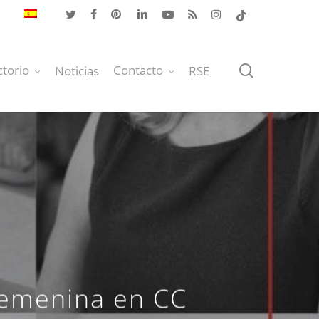
twitter
facebook
pinterest
linkedin
youtube
RSS
instagram
tiktok
buscar
ctorio
Contacto
Noticias
RSE
Femenina en CC