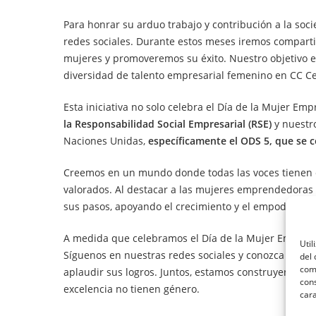
Para honrar su arduo trabajo y contribución a la s
redes sociales. Durante estos meses iremos comparti
mujeres y promoveremos su éxito. Nuestro objetivo e
diversidad de talento empresarial femenino en CC Ce
Esta iniciativa no solo celebra el Día de la Mujer 
la Responsabilidad Social Empresarial (RSE)
y nuestro
Naciones Unidas,
específicamente el ODS 5, que se c
Creemos en un mundo donde todas las voces tienen e
valorados. Al destacar a las mujeres emprendedoras 
sus pasos, apoyando el crecimiento y el empoderami
A medida que celebramos el Día de la Mujer Emprend
Util
Síguenos en nuestras redes sociales y conozca a est
del 
como
aplaudir sus logros. Juntos, estamos construyendo u
cons
excelencia no tienen género.
cara