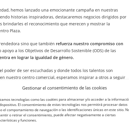
ociedad, hemos lanzado una emocionante campaña en nuestras
endo historias inspiradoras, destacaremos negocios dirigidos por
s brindarles el reconocimiento que merecen y mostrar la
ntro Plaza.
Emprendedora sino que también
refuerza nuestro compromiso con
 apoyo a los Objetivos de Desarrollo Sostenible (ODS) de las
entra en lograr la igualdad de género.
l poder de ser escuchadas y donde todos los talentos son
en nuestro centro comercial, esperamos inspirar a otros a seguir
ento de las mujeres en el mundo empresarial.
Gestionar el consentimiento de las cookies
edora, esperamos que se unan a nosotros en este viaje.
izamos tecnologías como las cookies para almacenar y/o acceder a la informaci
as mujeres empresarias sobresalientes y únete a nosotros para
dispositivo. El consentimiento de estas tecnologías nos permitirá procesar datos
 el comportamiento de navegación o las identificaciones únicas en este sitio. N
n mundo más igualitario y justo, donde el emprendimiento y la
entir o retirar el consentimiento, puede afectar negativamente a ciertas
cterísticas y funciones.