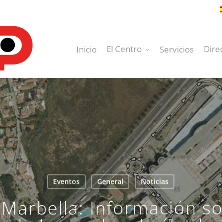
El Centro
Dire
Inicio
Servicios
Eventos
General
Noticias
arbella: Información sobr