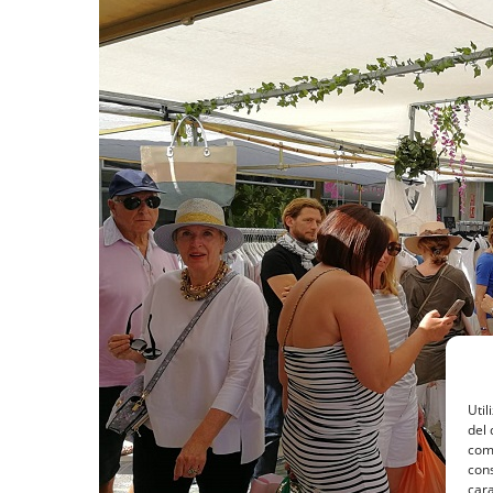
Util
del 
como
cons
cara