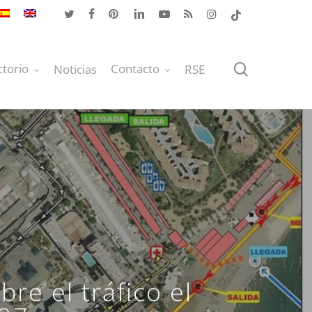
twitter
facebook
pinterest
linkedin
youtube
RSS
instagram
tiktok
buscar
ctorio
Contacto
Noticias
RSE
e el tráfico el