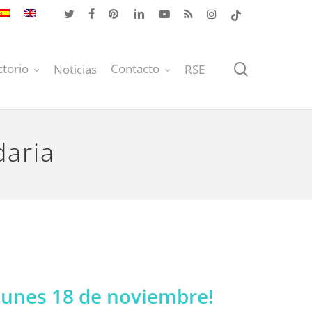
twitter
facebook
pinterest
linkedin
youtube
RSS
instagram
tiktok
buscar
ctorio
Contacto
Noticias
RSE
daria
l lunes 18 de noviembre!