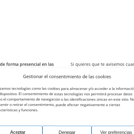
 de forma presencial en las
Si quieres que te avisemos cuan
online,
cumplimenta el siguien
Gestionar el consentimiento de las cookies
electrónico con el aviso:
n 29603 Marbella, Málaga.
izamos tecnologías como las cookies para almacenar y/o acceder a la informaci
S Y JUEVES de 16:00 a 17:30 h.
Su nombre (requerido)
dispositivo. El consentimiento de estas tecnologías nos permitirá procesar datos
 el comportamiento de navegación o las identificaciones únicas en este sitio. N
entir o retirar el consentimiento, puede afectar negativamente a ciertas
cterísticas y funciones.
Su e-mail (requerido)
Aceptar
Denegar
Ver preferencias