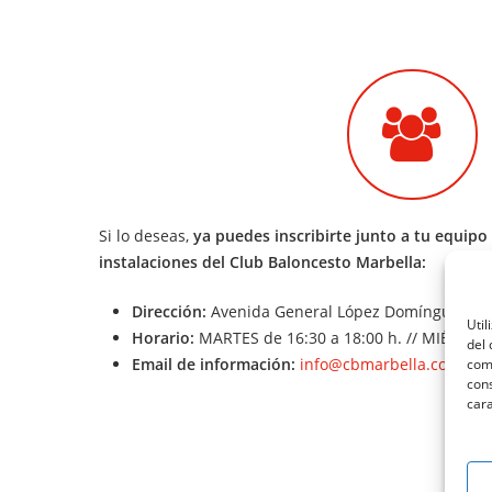
Si lo deseas,
ya
puedes inscribirte junto a tu equipo
instalaciones del Club Baloncesto Marbella:
Dirección:
Avenida General López Domínguez, s/
Util
Horario:
MARTES de 16:30 a 18:00 h. // MIÉRCOLE
del 
Email de información:
info@cbmarbella.com
como
cons
cara