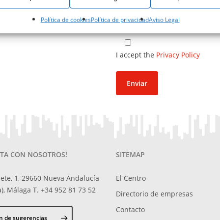
Política de cookies
Política de privacidad
Aviso Legal
I accept the
Privacy Policy
TA CON NOSOTROS!
SITEMAP
ete, 1, 29660 Nueva Andalucía
El Centro
), Málaga T. +34 952 81 73 52
Directorio de empresas
Contacto
n de sugerencias