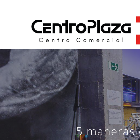
Skip
to
main
content
5 maneras 