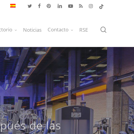
twitter
facebook
pinterest
linkedin
youtube
RSS
instagram
tiktok
buscar
ctorio
Contacto
Noticias
RSE
pués de las