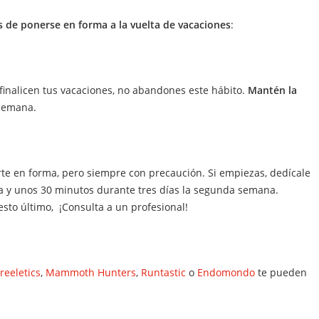
 de ponerse en forma a la vuelta de vacaciones
:
z finalicen tus vacaciones, no abandones este hábito.
Mantén la
 semana.
e en forma, pero siempre con precaución. Si empiezas, dedícale
a y unos 30 minutos durante tres días la segunda semana.
sto último, ¡Consulta a un profesional!
reeletics
,
Mammoth Hunters
,
Runtastic
o
Endomondo
te pueden