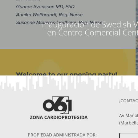
Inauguración de Swedish Ve
en Centro Comercial Cent
¡CONTAC
Av Manol
(Marbella
PROPIEDAD ADMINISTRADA POR: