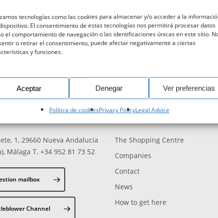
izamos tecnologías como las cookies para almacenar y/o acceder a la informaci
dispositivo. El consentimiento de estas tecnologías nos permitirá procesar datos
 el comportamiento de navegación o las identificaciones únicas en este sitio. N
entir o retirar el consentimiento, puede afectar negativamente a ciertas
cterísticas y funciones.
Aceptar
Denegar
Ver preferencias
Política de cookies
Privacy Policy
Legal Advice
OU TELL US SOMETHING?
SITEMAP
ete, 1, 29660 Nueva Andalucía
The Shopping Centre
), Málaga T. +34 952 81 73 52
Companies
Contact
estion mailbox
News
How to get here
tleblower Channel