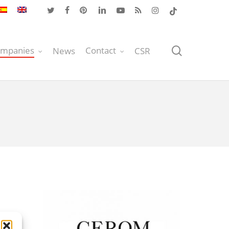
twitter
facebook
pinterest
linkedin
youtube
RSS
instagram
tiktok
search
mpanies
Contact
News
CSR