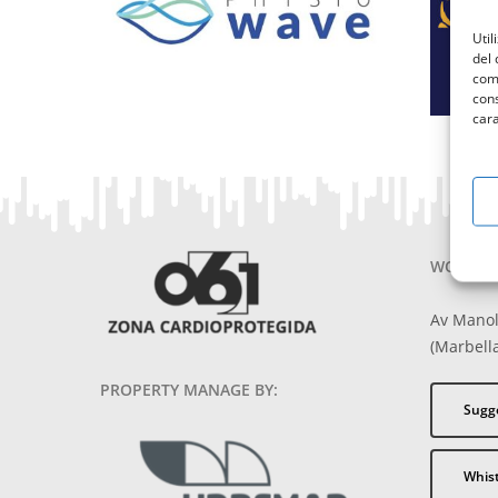
Util
del 
como
cons
cara
WOULD Y
Av Manol
(Marbella
PROPERTY MANAGE BY:
Sugg
Whis